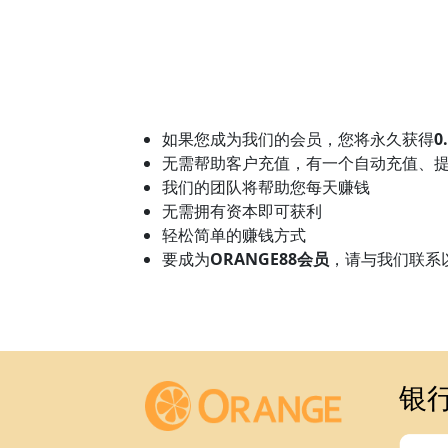
如果您成为我们的会员，您将永久获得
0
无需帮助客户充值，有一个自动充值、
我们的团队将帮助您每天赚钱
无需拥有资本即可获利
轻松简单的赚钱方式
要成为
ORANGE88会员
，请与我们联系
银